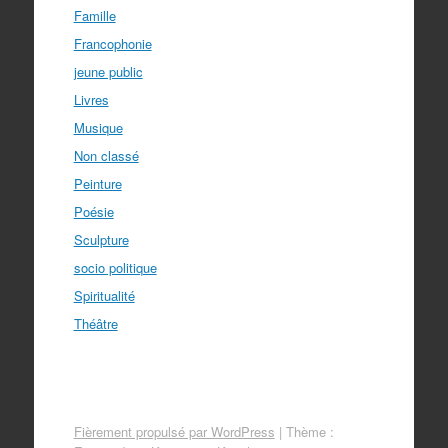
Famille
Francophonie
jeune public
Livres
Musique
Non classé
Peinture
Poésie
Sculpture
socio politique
Spiritualité
Théâtre
Fièrement propulsé par WordPress
|
Thème :