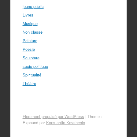
jeune public
Livres
Musique
Non classé
Peinture
Poésie
Sculpture
socio politique
Spiritualité
Théâtre
Fièrement propulsé par WordPress
|
Thème :
Expound par
Konstantin Kovshenin