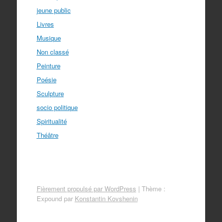
jeune public
Livres
Musique
Non classé
Peinture
Poésie
Sculpture
socio politique
Spiritualité
Théâtre
Fièrement propulsé par WordPress
|
Thème :
Expound par
Konstantin Kovshenin