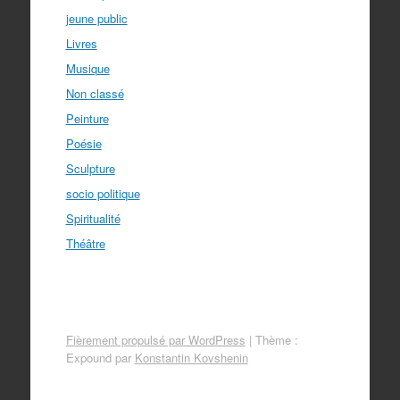
jeune public
Livres
Musique
Non classé
Peinture
Poésie
Sculpture
socio politique
Spiritualité
Théâtre
Fièrement propulsé par WordPress
|
Thème :
Expound par
Konstantin Kovshenin