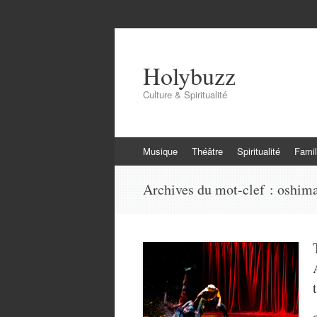
Holybuzz
Culture & Spiritualité
Aller
Musique
Théâtre
Spiritualité
Famil
au
contenu
Archives du mot-clef :
oshim