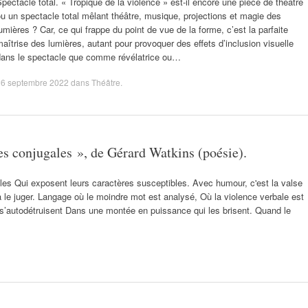
pectacle total. « Tropique de la violence » est-il encore une pièce de théâtre
u un spectacle total mêlant théâtre, musique, projections et magie des
umières ? Car, ce qui frappe du point de vue de la forme, c’est la parfaite
aîtrise des lumières, autant pour provoquer des effets d’inclusion visuelle
dans le spectacle que comme révélatrice ou…
26 septembre 2022
dans
Théâtre
.
es conjugales », de Gérard Watkins (poésie).
es Qui exposent leurs caractères susceptibles. Avec humour, c'est la valse
à le juger. Langage où le moindre mot est analysé, Où la violence verbale est
s s’autodétruisent Dans une montée en puissance qui les brisent. Quand le