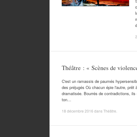
S
o
l
m
Théâtre : « Scènes de violenc
C'est un ramassis de paumés hypersensibl
des préjugés Où chacun épie l'autre, prêt 
dramatisée. Bourrés de contradictions, il
ton…
18 décembre 2016
dans
Théâtre
.