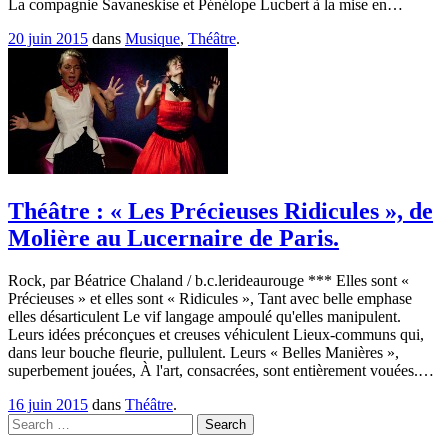
La compagnie Savaneskise et Pénélope Lucbert à la mise en…
20 juin 2015
dans
Musique
,
Théâtre
.
Théâtre : « Les Précieuses Ridicules », de
Molière au Lucernaire de Paris.
Rock, par Béatrice Chaland / b.c.lerideaurouge *** Elles sont «
Précieuses » et elles sont « Ridicules », Tant avec belle emphase
elles désarticulent Le vif langage ampoulé qu'elles manipulent.
Leurs idées préconçues et creuses véhiculent Lieux-communs qui,
dans leur bouche fleurie, pullulent. Leurs « Belles Manières »,
superbement jouées, À l'art, consacrées, sont entièrement vouées.…
16 juin 2015
dans
Théâtre
.
Search