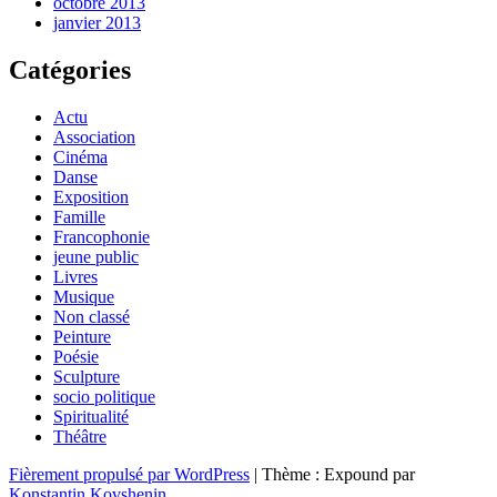
octobre 2013
janvier 2013
Catégories
Actu
Association
Cinéma
Danse
Exposition
Famille
Francophonie
jeune public
Livres
Musique
Non classé
Peinture
Poésie
Sculpture
socio politique
Spiritualité
Théâtre
Fièrement propulsé par WordPress
|
Thème : Expound par
Konstantin Kovshenin