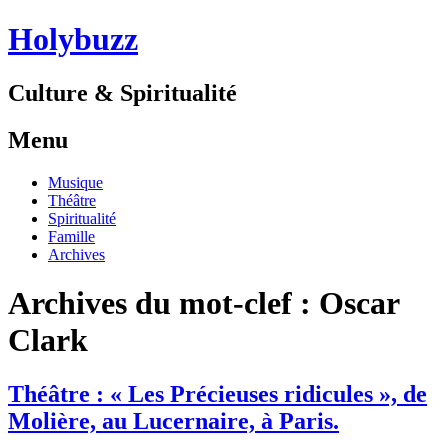
Holybuzz
Culture & Spiritualité
Menu
Aller
Musique
au
Théâtre
contenu
Spiritualité
Famille
Archives
Archives du mot-clef :
Oscar
Clark
Théâtre : « Les Précieuses ridicules », de
Molière, au Lucernaire, à Paris.