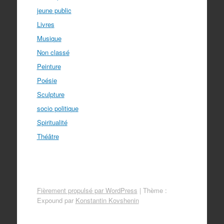
jeune public
Livres
Musique
Non classé
Peinture
Poésie
Sculpture
socio politique
Spiritualité
Théâtre
Fièrement propulsé par WordPress
|
Thème :
Expound par
Konstantin Kovshenin