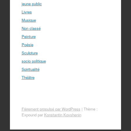
jeune public
Livres
Musique
Non classé
Peinture
Poésie
Sculpture
socio politique
Spiritualité
Théâtre
Fièrement propulsé par WordPress
|
Thème :
Expound par
Konstantin Kovshenin