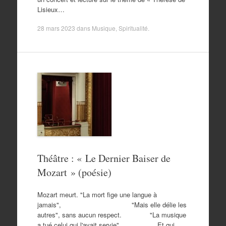
Lisieux…
28 mars 2023
dans
Musique
,
Spiritualité
.
Théâtre : « Le Dernier Baiser de
Mozart » (poésie)
Mozart meurt. "La mort fige une langue à
jamais", "Mais elle délie les
autres", sans aucun respect. "La musique
a tué celui qui l'avait servie" Et qui,