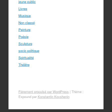
jeune public
Livres
Musique
Non classé
Peinture
Poésie
Sculpture
socio politique
Spiritualité
Théâtre
Fièrement propulsé par WordPress
|
Thème :
Expound par
Konstantin Kovshenin