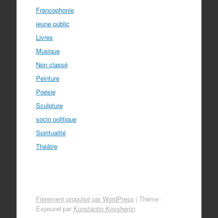
Francophonie
jeune public
Livres
Musique
Non classé
Peinture
Poésie
Sculpture
socio politique
Spiritualité
Théâtre
Fièrement propulsé par WordPress
|
Thème :
Expound par
Konstantin Kovshenin