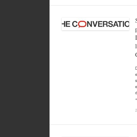
s
e
2