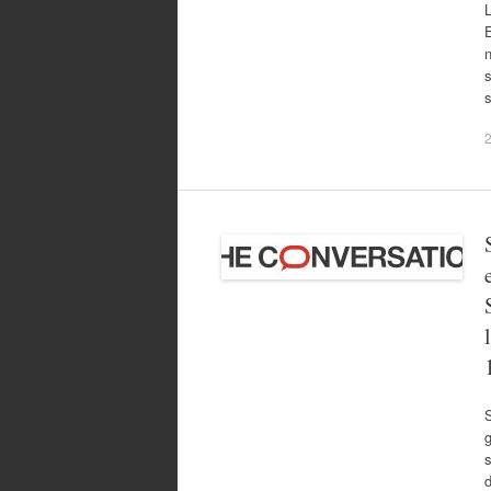
E
n
s
s
2
g
s
d