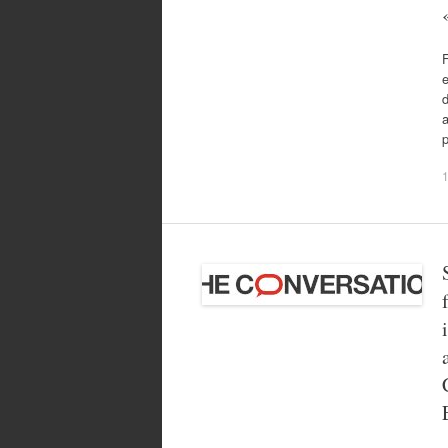
F
d
a
p