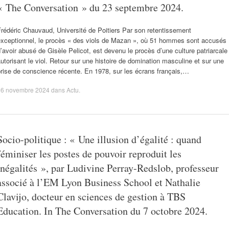
« The Conversation » du 23 septembre 2024.
rédéric Chauvaud, Université de Poitiers Par son retentissement
exceptionnel, le procès « des viols de Mazan », où 51 hommes sont accusés
’avoir abusé de Gisèle Pelicot, est devenu le procès d’une culture patriarcale
utorisant le viol. Retour sur une histoire de domination masculine et sur une
rise de conscience récente. En 1978, sur les écrans français,…
16 novembre 2024
dans
Actu
.
Socio-politique : « Une illusion d’égalité : quand
féminiser les postes de pouvoir reproduit les
inégalités », par Ludivine Perray-Redslob, professeur
associé à l’EM Lyon Business School et Nathalie
Clavijo, docteur en sciences de gestion à TBS
Education. In The Conversation du 7 octobre 2024.