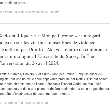
st le rôle de notre…
9 octobre 2024
dans
socio politique
,
Théâtre
.
Socio-politique : « « Mon petit renne » : un regard
nouveau sur les victimes masculines de violence
sexuelle », par Dimitris Akrivos, maître de conférence
en criminologie à l’Université du Surrey. In The
Conversation du 26 avril 2024.
imitris Akrivos, University of Surrey Mon petit renne, Baby Reindeer en
nglais, est une nouvelle série captivante produite par Netflix. Elle est basée
ur la véritable histoire de l’acteur écossais Richard Gadd, qui avait déjà
ransposé sa vie dans une pièce de théâtre acclamée. La série se penche sur
une série d’expériences éprouvantes que traverse…
2 octobre 2024
dans
socio politique
.