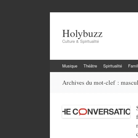
Holybuzz
Culture & Spiritualité
Aller
Musique
Théâtre
Spiritualité
Famil
au
contenu
Archives du mot-clef :
mascul