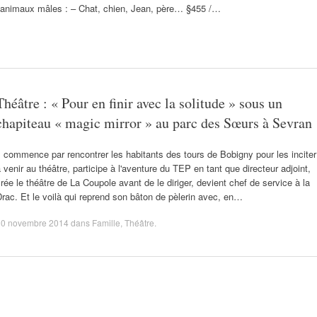
animaux mâles : – Chat, chien, Jean, père… §455 /…
Théâtre : « Pour en finir avec la solitude » sous un
chapiteau « magic mirror » au parc des Sœurs à Sevran
l commence par rencontrer les habitants des tours de Bobigny pour les inciter
 venir au théâtre, participe à l'aventure du TEP en tant que directeur adjoint,
rée le théâtre de La Coupole avant de le diriger, devient chef de service à la
rac. Et le voilà qui reprend son bâton de pèlerin avec, en…
10 novembre 2014
dans
Famille
,
Théâtre
.