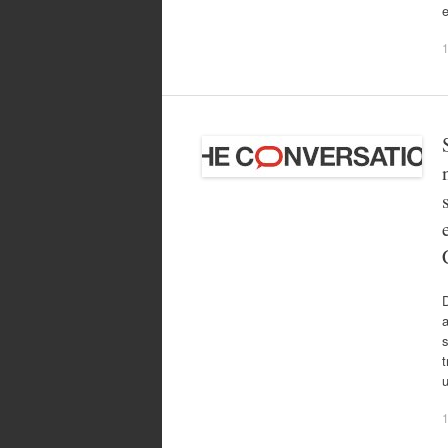
e
1
D
a
s
t
1