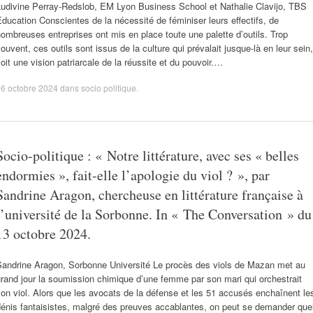
Ludivine Perray-Redslob, EM Lyon Business School et Nathalie Clavijo, TBS
ducation Conscientes de la nécessité de féminiser leurs effectifs, de
ombreuses entreprises ont mis en place toute une palette d’outils. Trop
ouvent, ces outils sont issus de la culture qui prévalait jusque-là en leur sein,
oit une vision patriarcale de la réussite et du pouvoir.…
6 octobre 2024
dans
socio politique
.
Socio-politique : « Notre littérature, avec ses « belles
endormies », fait-elle l’apologie du viol ? », par
Sandrine Aragon, chercheuse en littérature française à
l’université de la Sorbonne. In « The Conversation » du
13 octobre 2024.
Sandrine Aragon, Sorbonne Université Le procès des viols de Mazan met au
rand jour la soumission chimique d’une femme par son mari qui orchestrait
on viol. Alors que les avocats de la défense et les 51 accusés enchaînent le
énis fantaisistes, malgré des preuves accablantes, on peut se demander que