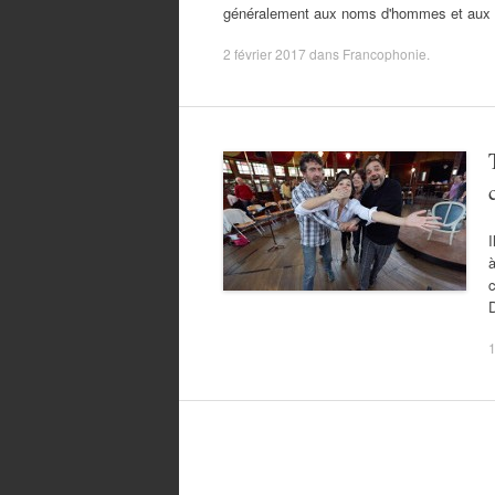
généralement aux noms d'hommes et aux 
2 février 2017
dans
Francophonie
.
I
à
c
D