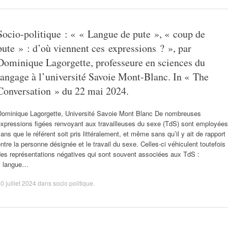
Socio-politique : « « Langue de pute », « coup de
pute » : d’où viennent ces expressions ? », par
Dominique Lagorgette, professeure en sciences du
langage à l’université Savoie Mont-Blanc. In « The
Conversation » du 22 mai 2024.
Dominique Lagorgette, Université Savoie Mont Blanc De nombreuses
expressions figées renvoyant aux travailleuses du sexe (TdS) sont employées
ans que le référent soit pris littéralement, et même sans qu’il y ait de rapport
ntre la personne désignée et le travail du sexe. Celles‑ci véhiculent toutefois
des représentations négatives qui sont souvent associées aux TdS :
« langue…
0 juillet 2024
dans
socio politique
.