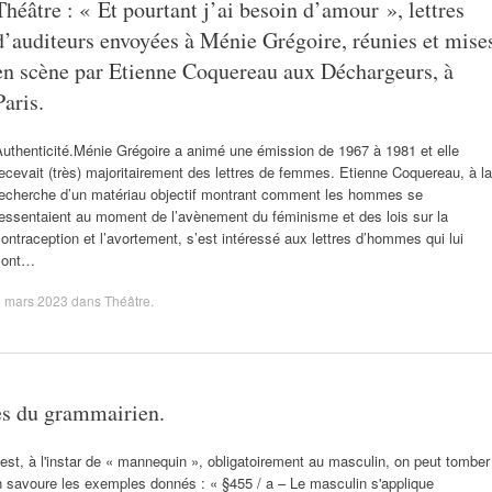
Théâtre : « Et pourtant j’ai besoin d’amour », lettres
d’auditeurs envoyées à Ménie Grégoire, réunies et mise
en scène par Etienne Coquereau aux Déchargeurs, à
Paris.
uthenticité.Ménie Grégoire a animé une émission de 1967 à 1981 et elle
ecevait (très) majoritairement des lettres de femmes. Etienne Coquereau, à la
recherche d’un matériau objectif montrant comment les hommes se
essentaient au moment de l’avènement du féminisme et des lois sur la
ontraception et l’avortement, s’est intéressé aux lettres d’hommes qui lui
sont…
6 mars 2023
dans
Théâtre
.
es du grammairien.
est, à l'instar de « mannequin », obligatoirement au masculin, on peut tomber
 on savoure les exemples donnés : « §455 / a – Le masculin s'applique