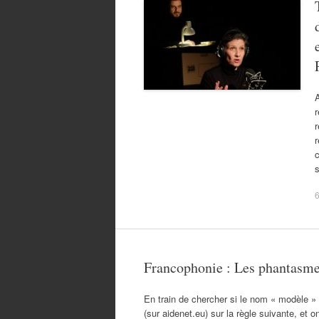
A
r
r
c
Francophonie : Les phantasm
En train de chercher si le nom « modèle » 
(sur aidenet.eu) sur la règle suivante, et