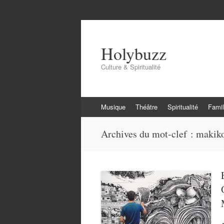
Holybuzz
Culture & Spiritualité
Aller
Musique
Théâtre
Spiritualité
Famil
au
contenu
Archives du mot-clef :
makik