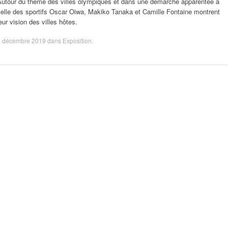
Autour du thème des villes olympiques et dans une démarche apparentée à
elle des sportifs Oscar Oiwa, Makiko Tanaka et Camille Fontaine montrent
eur vision des villes hôtes.
4 décembre 2019
dans
Exposition
.