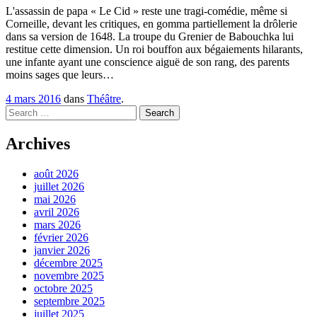
L'assassin de papa « Le Cid » reste une tragi-comédie, même si
Corneille, devant les critiques, en gomma partiellement la drôlerie
dans sa version de 1648. La troupe du Grenier de Babouchka lui
restitue cette dimension. Un roi bouffon aux bégaiements hilarants,
une infante ayant une conscience aiguë de son rang, des parents
moins sages que leurs…
4 mars 2016
dans
Théâtre
.
Search
Archives
août 2026
juillet 2026
mai 2026
avril 2026
mars 2026
février 2026
janvier 2026
décembre 2025
novembre 2025
octobre 2025
septembre 2025
juillet 2025