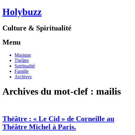
Holybuzz
Culture & Spiritualité
Menu
Aller
Musique
au
Théâtre
contenu
Spiritualité
Famille
Archives
Archives du mot-clef :
mailis
Théâtre : « Le Cid » de Corneille au
Théâtre Michel à Paris.