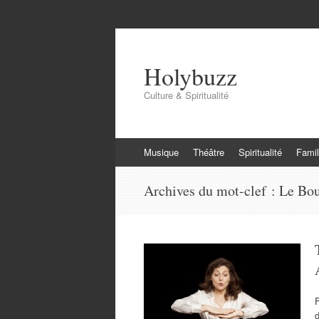
Holybuzz
Culture & Spiritualité
Aller
Musique
Théâtre
Spiritualité
Famil
au
contenu
Archives du mot-clef :
Le Bou
F
d