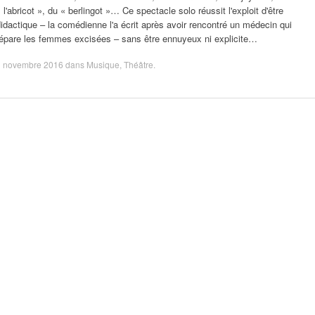
 l'abricot », du « berlingot »… Ce spectacle solo réussit l'exploit d'être
idactique – la comédienne l'a écrit après avoir rencontré un médecin qui
répare les femmes excisées – sans être ennuyeux ni explicite…
1 novembre 2016
dans
Musique
,
Théâtre
.