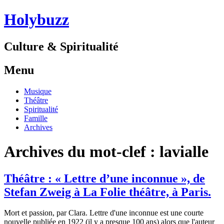
Holybuzz
Culture & Spiritualité
Menu
Aller
Musique
au
Théâtre
contenu
Spiritualité
Famille
Archives
Archives du mot-clef :
lavialle
Théâtre : « Lettre d’une inconnue », de
Stefan Zweig à La Folie théâtre, à Paris.
Mort et passion, par Clara. Lettre d'une inconnue est une courte
nouvelle publiée en 1922 (il y a presque 100 ans) alors que l'auteur