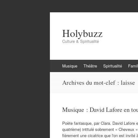
Holybuzz
Culture & Spiritualité
Aller
Musique
Théâtre
Spiritualité
Famil
au
contenu
Archives du mot-clef :
laisse
Musique : David Lafore en tou
Poète fantasque, par Clara. David Lafore 
quatrième) intitulé sobrement « Cheveux ».
fièrement une cicatrice que l'on est invit