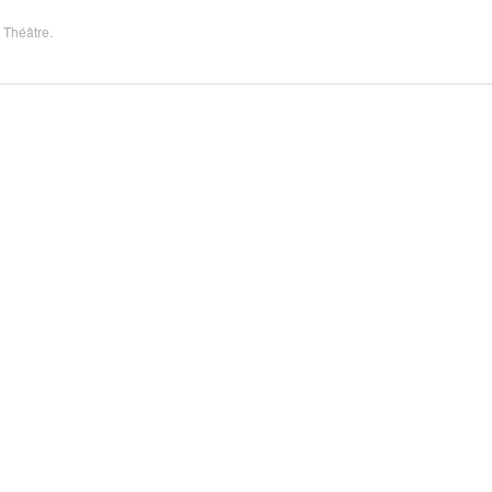
,
Théâtre
.