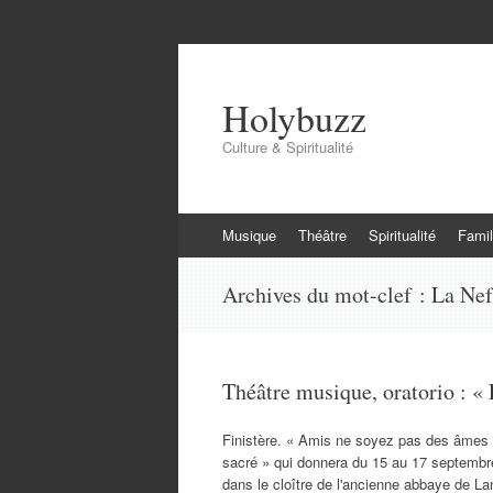
Holybuzz
Culture & Spiritualité
Aller
Musique
Théâtre
Spiritualité
Famil
au
contenu
Archives du mot-clef :
La Nef
Théâtre musique, oratorio : «
Finistère. « Amis ne soyez pas des âmes m
sacré » qui donnera du 15 au 17 septembre l
dans le cloître de l'ancienne abbaye de L