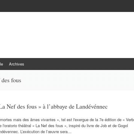
le
Archives
 des fous
 La Nef des fous » à l’abbaye de Landévénnec
ortes mais des âmes vivantes », tel est l'exergue de la 7e édition de « Ver
'oratorio théâtral « La Nef des fous », inspiré du livre de Job et de Gogol
andévennec. L’exécution de l’œuvre sera…