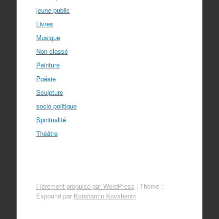
jeune public
Livres
Musique
Non classé
Peinture
Poésie
Sculpture
socio politique
Spiritualité
Théâtre
Fièrement propulsé par WordPress
|
Thème :
Expound par
Konstantin Kovshenin