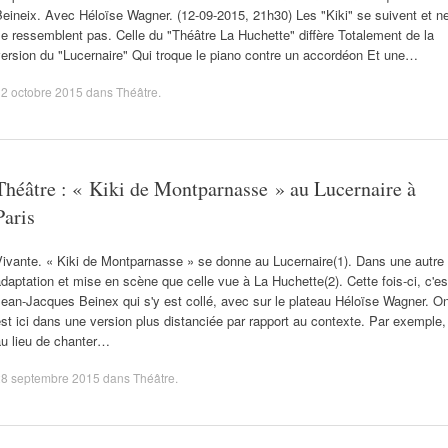
eineix. Avec Héloïse Wagner. (12-09-2015, 21h30) Les "Kiki" se suivent et n
e ressemblent pas. Celle du "Théâtre La Huchette" diffère Totalement de la
ersion du "Lucernaire" Qui troque le piano contre un accordéon Et une…
2 octobre 2015
dans
Théâtre
.
Théâtre : « Kiki de Montparnasse » au Lucernaire à
Paris
ivante. « Kiki de Montparnasse » se donne au Lucernaire(1). Dans une autre
daptation et mise en scène que celle vue à La Huchette(2). Cette fois-ci, c'es
ean-Jacques Beinex qui s'y est collé, avec sur le plateau Héloïse Wagner. O
st ici dans une version plus distanciée par rapport au contexte. Par exemple,
au lieu de chanter…
28 septembre 2015
dans
Théâtre
.