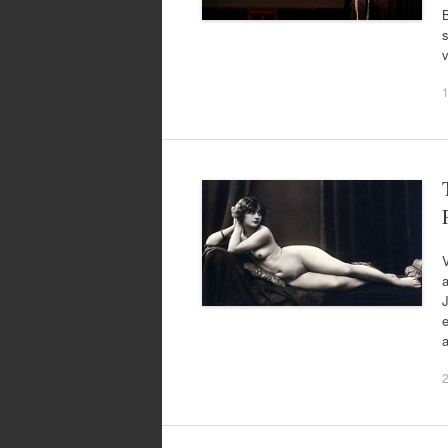
B
s
v
1
V
a
J
e