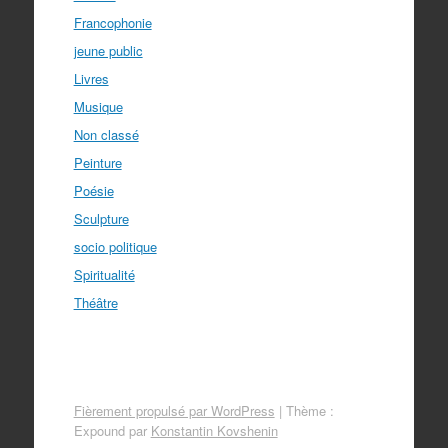
Francophonie
jeune public
Livres
Musique
Non classé
Peinture
Poésie
Sculpture
socio politique
Spiritualité
Théâtre
Fièrement propulsé par WordPress
|
Thème :
Expound par
Konstantin Kovshenin