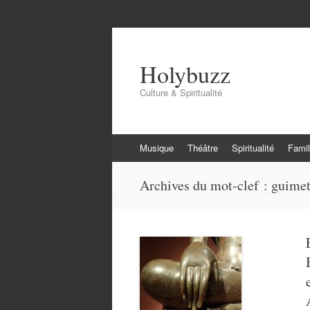
Holybuzz
Culture & Spiritualité
Aller
Musique
Théâtre
Spiritualité
Famil
au
contenu
Archives du mot-clef :
guime