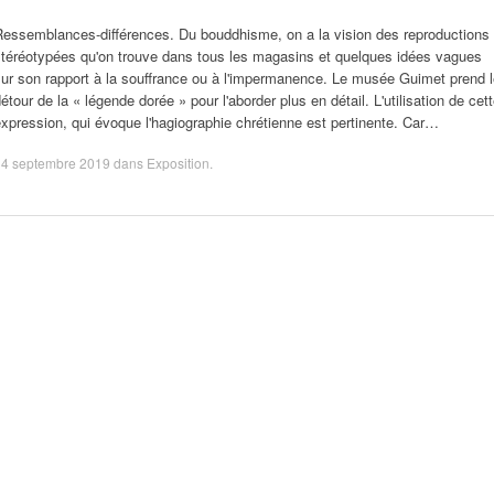
Ressemblances-différences. Du bouddhisme, on a la vision des reproductions
stéréotypées qu'on trouve dans tous les magasins et quelques idées vagues
ur son rapport à la souffrance ou à l'impermanence. Le musée Guimet prend 
étour de la « légende dorée » pour l'aborder plus en détail. L'utilisation de cet
xpression, qui évoque l'hagiographie chrétienne est pertinente. Car…
14 septembre 2019
dans
Exposition
.