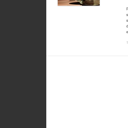
s
d
e