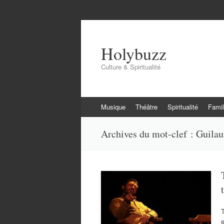
Holybuzz
Culture & Spiritualité
Aller
Musique
Théâtre
Spiritualité
Famil
au
contenu
Archives du mot-clef :
Guila
T
e