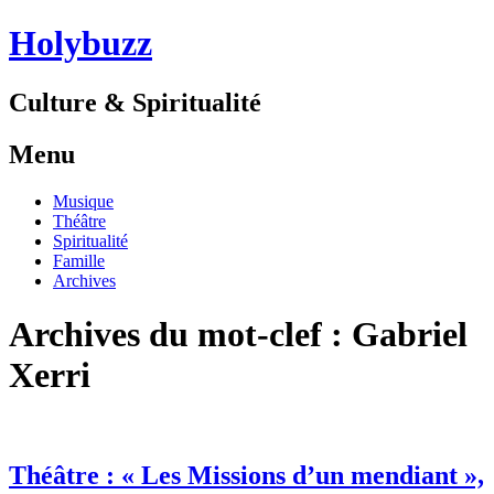
Holybuzz
Culture & Spiritualité
Menu
Aller
Musique
au
Théâtre
contenu
Spiritualité
Famille
Archives
Archives du mot-clef :
Gabriel
Xerri
Théâtre : « Les Missions d’un mendiant »,