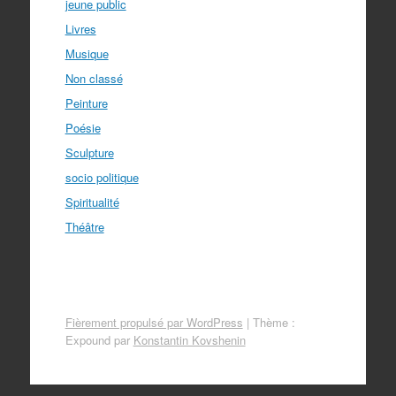
jeune public
Livres
Musique
Non classé
Peinture
Poésie
Sculpture
socio politique
Spiritualité
Théâtre
Fièrement propulsé par WordPress
|
Thème :
Expound par
Konstantin Kovshenin