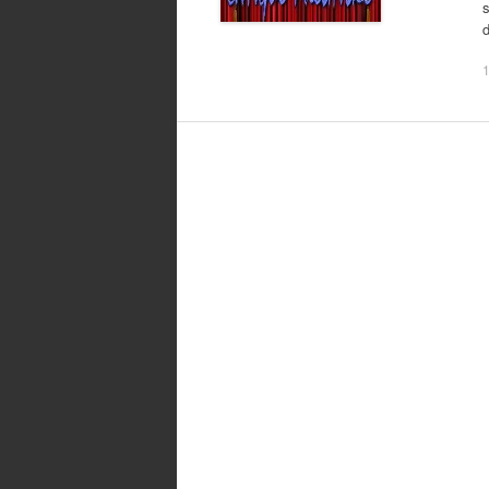
s
d
1