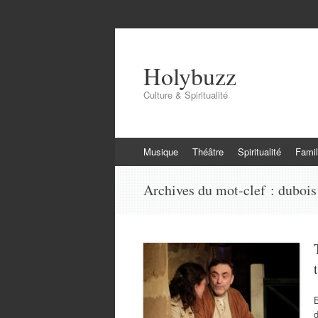
Holybuzz
Culture & Spiritualité
Aller
Musique
Théâtre
Spiritualité
Famil
au
contenu
Archives du mot-clef :
dubois
d