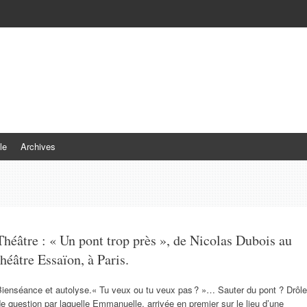
le
Archives
Théâtre : « Un pont trop près », de Nicolas Dubois au
théâtre Essaïon, à Paris.
Bienséance et autolyse.« Tu veux ou tu veux pas ? »… Sauter du pont ? Drôle
e question par laquelle Emmanuelle, arrivée en premier sur le lieu d’une