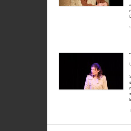
r
2
S
s
m
s
l
1