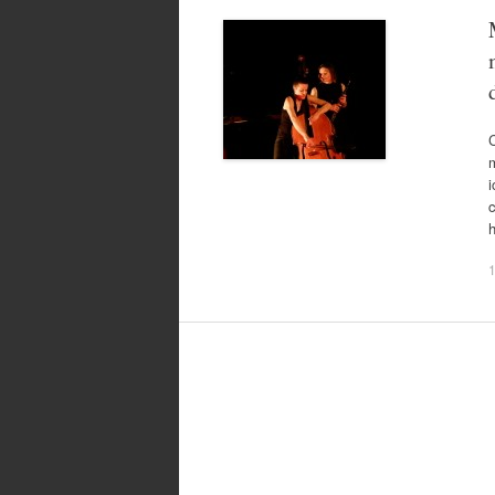
m
i
c
h
1