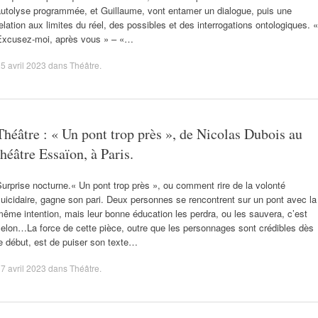
autolyse programmée, et Guillaume, vont entamer un dialogue, puis une
elation aux limites du réel, des possibles et des interrogations ontologiques. «
Excusez-moi, après vous » – «…
5 avril 2023
dans
Théâtre
.
Théâtre : « Un pont trop près », de Nicolas Dubois au
théâtre Essaïon, à Paris.
urprise nocturne.« Un pont trop près », ou comment rire de la volonté
uicidaire, gagne son pari. Deux personnes se rencontrent sur un pont avec la
ême intention, mais leur bonne éducation les perdra, ou les sauvera, c’est
elon…La force de cette pièce, outre que les personnages sont crédibles dès
e début, est de puiser son texte…
7 avril 2023
dans
Théâtre
.