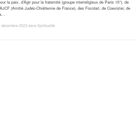
our la paix, d’Agir pour la fraternité (groupe interreligieux de Paris 15°), de
’AJCF (Amitié Judéo-Chrétienne de France), des Focolari, de Coexister, de
la…
1 décembre 2023
dans
Spiritualité
.