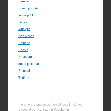
Famille
Francophonie
jeune public
Livres
Musique
Non classé
Peinture
Poésie
Sculpture
socio politique
Spiritualité
Théâtre
Fièrement propulsé par WordPress
|
Thème :
Expound par
Konstantin Kovshenin