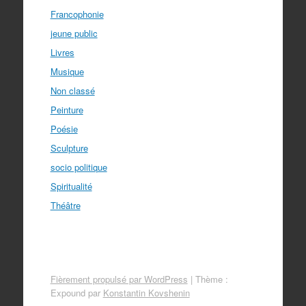
Francophonie
jeune public
Livres
Musique
Non classé
Peinture
Poésie
Sculpture
socio politique
Spiritualité
Théâtre
Fièrement propulsé par WordPress
|
Thème :
Expound par
Konstantin Kovshenin