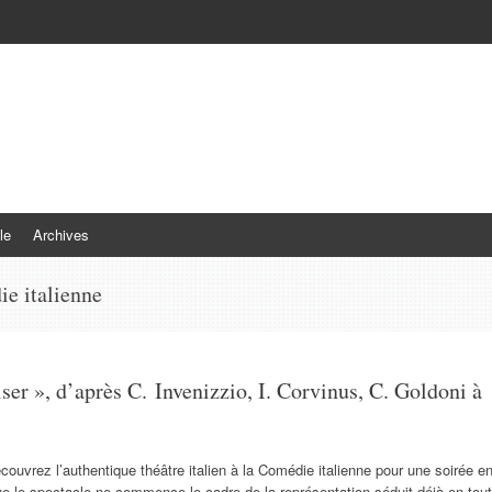
le
Archives
e italienne
ser », d’après C. Invenizzio, I. Corvinus, C. Goldoni à
couvrez l’authentique théâtre italien à la Comédie italienne pour une soirée e
e le spectacle ne commence le cadre de la représentation séduit déjà en tout