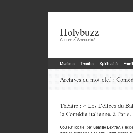
Holybuzz
Culture & Spiritualité
Aller
Musique
Théâtre
Spiritualité
Famil
au
contenu
Archives du mot-clef :
Comédi
Théâtre : « Les Délices du Bai
la Comédie italienne, à Paris.
Couleur locale, par Camille Lextray. (Re)dé
version française bien-sûr. Avant même qu