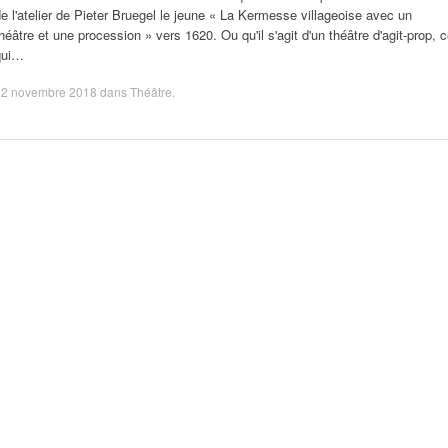
e l'atelier de Pieter Bruegel le jeune « La Kermesse villageoise avec un
héâtre et une procession » vers 1620. Ou qu'il s'agit d'un théâtre d'agit-prop, 
qui…
22 novembre 2018
dans
Théâtre
.