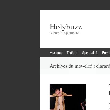
Holybuzz
Culture & Spiritualité
Aller
Musique
Théâtre
Spiritualité
Famil
au
contenu
Archives du mot-clef :
clarar
A
t