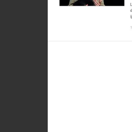
L
d
1