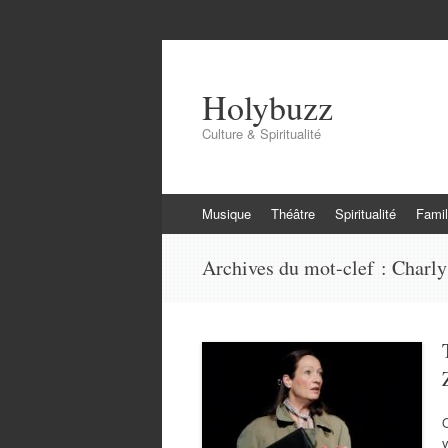
Holybuzz
Culture & Spiritualité
Aller
Musique
Théâtre
Spiritualité
Famil
au
contenu
Archives du mot-clef :
Charly
O