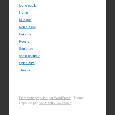
jeune public
Livres
Musique
Non classé
Peinture
Poésie
Sculpture
socio politique
Spiritualité
Théâtre
Fièrement propulsé par WordPress
|
Thème :
Expound par
Konstantin Kovshenin