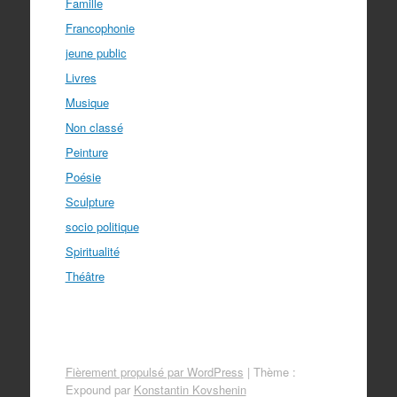
Famille
Francophonie
jeune public
Livres
Musique
Non classé
Peinture
Poésie
Sculpture
socio politique
Spiritualité
Théâtre
Fièrement propulsé par WordPress
|
Thème :
Expound par
Konstantin Kovshenin