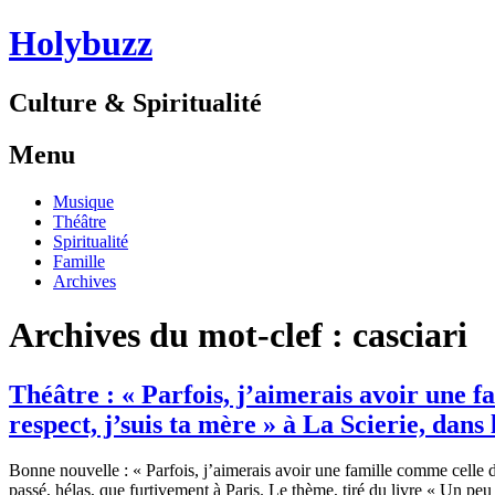
Holybuzz
Culture & Spiritualité
Menu
Aller
Musique
au
Théâtre
contenu
Spiritualité
Famille
Archives
Archives du mot-clef :
casciari
Théâtre : « Parfois, j’aimerais avoir une f
respect, j’suis ta mère » à La Scierie, dans 
Bonne nouvelle : « Parfois, j’aimerais avoir une famille comme celle de
passé, hélas, que furtivement à Paris. Le thème, tiré du livre « Un peu