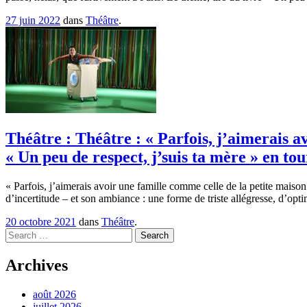
27 juin 2022
dans
Théâtre
.
Théâtre : Théâtre : « Parfois, j’aimerais a
« Un peu de respect, j’suis ta mère » en to
« Parfois, j’aimerais avoir une famille comme celle de la petite maison 
d’incertitude – et son ambiance : une forme de triste allégresse, d’op
20 octobre 2021
dans
Théâtre
.
Search
Archives
août 2026
juillet 2026