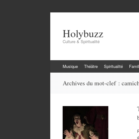
Holybuzz
Culture & Spiritualité
Aller
Musique
Théâtre
Spiritualité
Famil
au
contenu
Archives du mot-clef :
camich
R
d