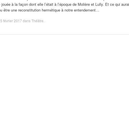
 jouée à la façon dont elle l’était à l’époque de Molière et Lully. Et ce qui aurai
pu être une reconstitution hermétique à notre entendement…
5 février 2017
dans
Théâtre
.