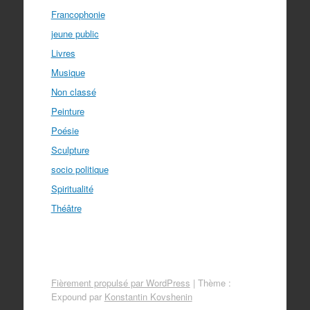
Francophonie
jeune public
Livres
Musique
Non classé
Peinture
Poésie
Sculpture
socio politique
Spiritualité
Théâtre
Fièrement propulsé par WordPress
|
Thème :
Expound par
Konstantin Kovshenin