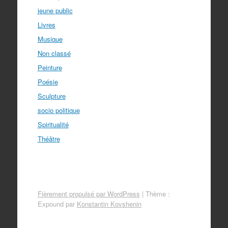
jeune public
Livres
Musique
Non classé
Peinture
Poésie
Sculpture
socio politique
Spiritualité
Théâtre
Fièrement propulsé par WordPress
|
Thème :
Expound par
Konstantin Kovshenin