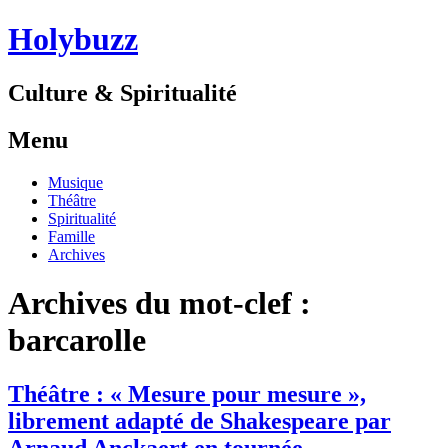
Holybuzz
Culture & Spiritualité
Menu
Aller
Musique
au
Théâtre
contenu
Spiritualité
Famille
Archives
Archives du mot-clef :
barcarolle
Théâtre : « Mesure pour mesure »,
librement adapté de Shakespeare par
Arnaud Anckaert en tournée.