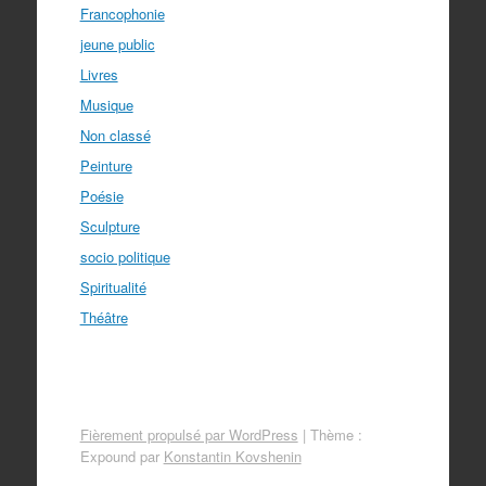
Francophonie
jeune public
Livres
Musique
Non classé
Peinture
Poésie
Sculpture
socio politique
Spiritualité
Théâtre
Fièrement propulsé par WordPress
|
Thème :
Expound par
Konstantin Kovshenin