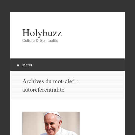
Holybuzz
Culture & Spiritualité
Menu
Aller
Archives du mot-clef :
au
autoreferentialite
contenu