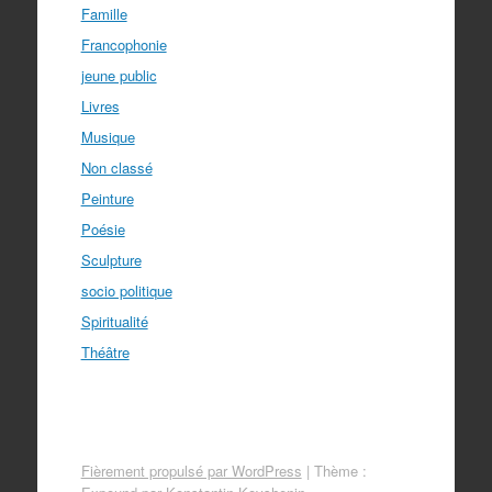
Famille
Francophonie
jeune public
Livres
Musique
Non classé
Peinture
Poésie
Sculpture
socio politique
Spiritualité
Théâtre
Fièrement propulsé par WordPress
|
Thème :