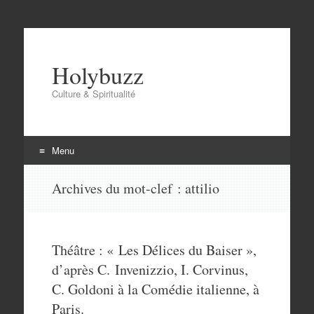
Holybuzz
Culture & Spiritualité
Menu
Aller
Archives du mot-clef :
attilio
au
contenu
Théâtre : « Les Délices du Baiser »,
d’après C. Invenizzio, I. Corvinus,
C. Goldoni à la Comédie italienne, à
Paris.