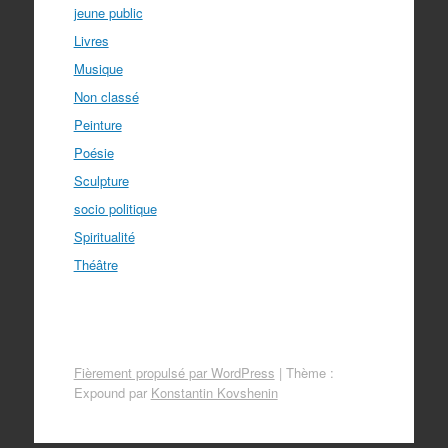
jeune public
Livres
Musique
Non classé
Peinture
Poésie
Sculpture
socio politique
Spiritualité
Théâtre
Fièrement propulsé par WordPress
|
Thème :
Expound par
Konstantin Kovshenin