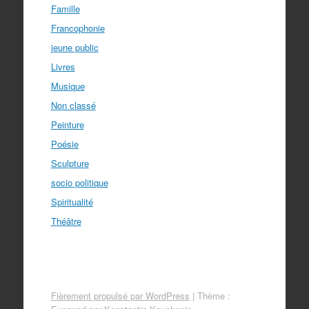
Famille
Francophonie
jeune public
Livres
Musique
Non classé
Peinture
Poésie
Sculpture
socio politique
Spiritualité
Théâtre
Fièrement propulsé par WordPress
|
Thème :