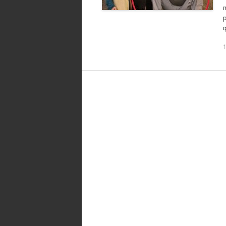
m
p
q
1