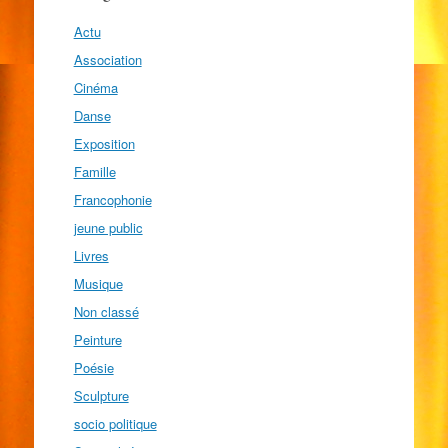
Actu
Association
Cinéma
Danse
Exposition
Famille
Francophonie
jeune public
Livres
Musique
Non classé
Peinture
Poésie
Sculpture
socio politique