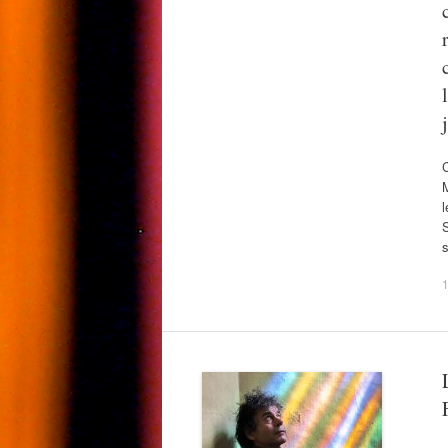
C
M
l
S