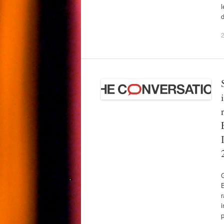
l
d
2
G
B
r
i
p