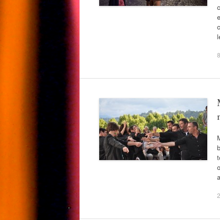
c
e
c
l
M
b
t
a