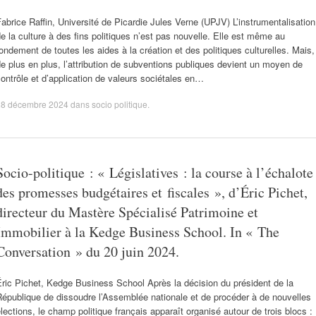
abrice Raffin, Université de Picardie Jules Verne (UPJV) L’instrumentalisation
e la culture à des fins politiques n’est pas nouvelle. Elle est même au
ondement de toutes les aides à la création et des politiques culturelles. Mais,
e plus en plus, l’attribution de subventions publiques devient un moyen de
ontrôle et d’application de valeurs sociétales en…
28 décembre 2024
dans
socio politique
.
Socio-politique : « Législatives : la course à l’échalote
des promesses budgétaires et fiscales », d’Éric Pichet,
directeur du Mastère Spécialisé Patrimoine et
Immobilier à la Kedge Business School. In « The
Conversation » du 20 juin 2024.
ric Pichet, Kedge Business School Après la décision du président de la
épublique de dissoudre l’Assemblée nationale et de procéder à de nouvelles
lections, le champ politique français apparaît organisé autour de trois blocs :