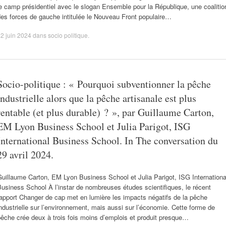
e camp présidentiel avec le slogan Ensemble pour la République, une coalitio
es forces de gauche intitulée le Nouveau Front populaire…
2 juin 2024
dans
socio politique
.
Socio-politique : « Pourquoi subventionner la pêche
industrielle alors que la pêche artisanale est plus
rentable (et plus durable) ? », par Guillaume Carton,
EM Lyon Business School et Julia Parigot, ISG
International Business School. In The conversation du
29 avril 2024.
uillaume Carton, EM Lyon Business School et Julia Parigot, ISG Internationa
usiness School À l’instar de nombreuses études scientifiques, le récent
apport Changer de cap met en lumière les impacts négatifs de la pêche
ndustrielle sur l’environnement, mais aussi sur l’économie. Cette forme de
êche crée deux à trois fois moins d’emplois et produit presque…