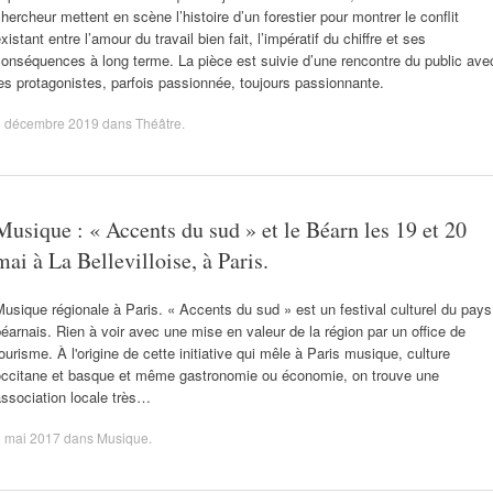
hercheur mettent en scène l’histoire d’un forestier pour montrer le conflit
xistant entre l’amour du travail bien fait, l’impératif du chiffre et ses
onséquences à long terme. La pièce est suivie d’une rencontre du public ave
es protagonistes, parfois passionnée, toujours passionnante.
8 décembre 2019
dans
Théâtre
.
Musique : « Accents du sud » et le Béarn les 19 et 20
mai à La Bellevilloise, à Paris.
usique régionale à Paris. « Accents du sud » est un festival culturel du pays
éarnais. Rien à voir avec une mise en valeur de la région par un office de
ourisme. À l'origine de cette initiative qui mêle à Paris musique, culture
occitane et basque et même gastronomie ou économie, on trouve une
ssociation locale très…
2 mai 2017
dans
Musique
.