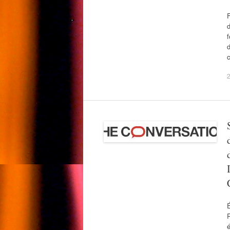
F
d
f
d
c
É
R
é