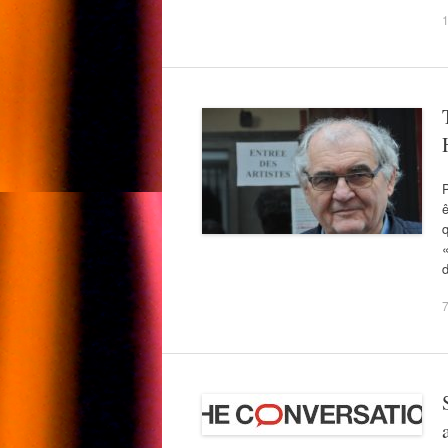
P
ê
q
«