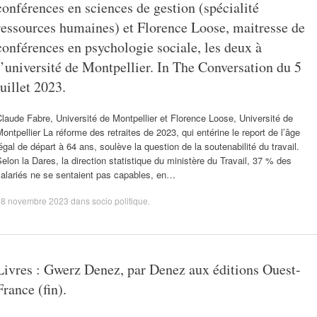
conférences en sciences de gestion (spécialité
ressources humaines) et Florence Loose, maitresse de
conférences en psychologie sociale, les deux à
l’université de Montpellier. In The Conversation du 5
juillet 2023.
laude Fabre, Université de Montpellier et Florence Loose, Université de
ontpellier La réforme des retraites de 2023, qui entérine le report de l’âge
égal de départ à 64 ans, soulève la question de la soutenabilité du travail.
elon la Dares, la direction statistique du ministère du Travail, 37 % des
salariés ne se sentaient pas capables, en…
18 novembre 2023
dans
socio politique
.
Livres : Gwerz Denez, par Denez aux éditions Ouest-
France (fin).