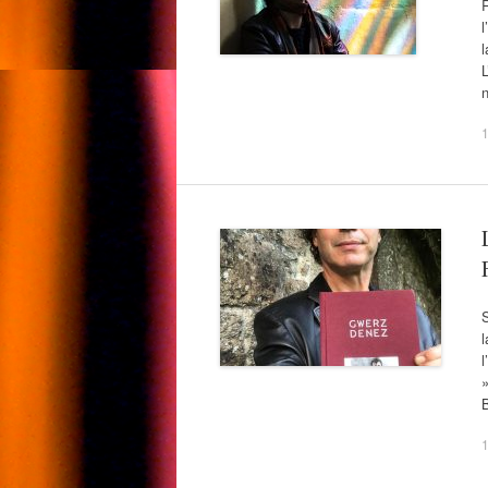
R
l
l
L
n
S
l
l
»