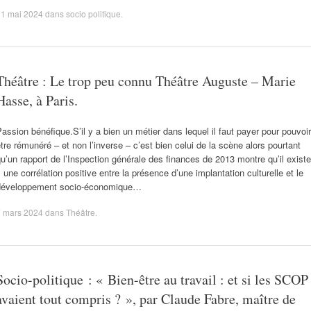
11 mai 2024
dans
socio politique
.
Théâtre : Le trop peu connu Théâtre Auguste – Marie
Hasse, à Paris.
assion bénéfique.S’il y a bien un métier dans lequel il faut payer pour pouvoir
tre rémunéré – et non l’inverse – c’est bien celui de la scène alors pourtant
u’un rapport de l’Inspection générale des finances de 2013 montre qu’il existe
 une corrélation positive entre la présence d’une implantation culturelle et le
développement socio-économique…
7 mars 2024
dans
Théâtre
.
Socio-politique : « Bien-être au travail : et si les SCOP
avaient tout compris ? », par Claude Fabre, maître de