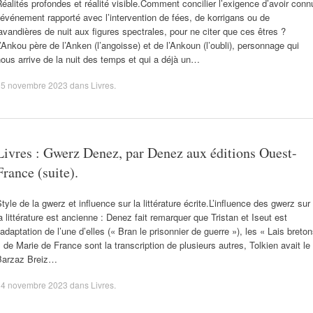
éalités profondes et réalité visible.Comment concilier l’exigence d’avoir conn
’événement rapporté avec l’intervention de fées, de korrigans ou de
avandières de nuit aux figures spectrales, pour ne citer que ces êtres ?
’Ankou père de l’Anken (l’angoisse) et de l’Ankoun (l’oubli), personnage qui
ous arrive de la nuit des temps et qui a déjà un…
15 novembre 2023
dans
Livres
.
Livres : Gwerz Denez, par Denez aux éditions Ouest-
France (suite).
tyle de la gwerz et influence sur la littérature écrite.L’influence des gwerz sur
a littérature est ancienne : Denez fait remarquer que Tristan et Iseut est
’adaptation de l’une d’elles (« Bran le prisonnier de guerre »), les « Lais breto
 de Marie de France sont la transcription de plusieurs autres, Tolkien avait le
Barzaz Breiz…
14 novembre 2023
dans
Livres
.