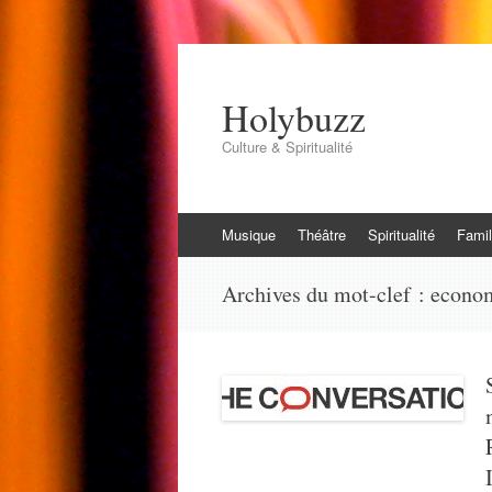
Holybuzz
Culture & Spiritualité
Aller
Musique
Théâtre
Spiritualité
Famil
au
contenu
Archives du mot-clef :
econo