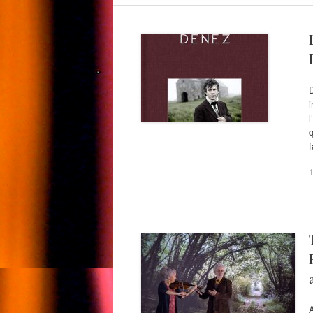
i
l
f
À