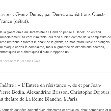
Livres : Gwerz Denez, par Denez aux éditions Ouest-
France (début).
De la gwerz orale au Barzaz-Breiz.Quand on pense à Denez, on entend
mmédiatement sa voix inimitable, qui rend si bien compte de la complexité de
’âme bretonne à travers le chant de la gwerz, ce mot intraduisible en français
qui évoque certes la complainte, mais augmentée de dimensions sacrées,
antastiques et authentiques (l’auteur rapporte un…
13 novembre 2023
dans
Livres
.
Théâtre : « L’Entrée en résistance », de et par Jean-
Pierre Bodin, Alexandrine Brisson, Christophe Dejours
au théâtre de La Reine Blanche, à Paris.
 partir de données scientifiques objectives et actuelles, deux comédiens et 