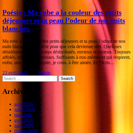
Poésie : Ma robe a la couleur des petits
déjeuners et ta peau l’odeur de nos nuits
blanches.
Ma robe a la couleur des petits déjeuners et ta peau l’odeur de nos
nuits blanches. Je le rêve pour que cela devienne réel. Quelques
désidératas pour nos corps déshydratés, envieux et curieux. Toujours
affolés, affublés de caresses. Suffisants à eux-mêmes et qui respirent,
enfin, une liberté. J’aspire, je crois, à être aimée. Et j’écris…
23 avril 2023
dans
Poésie
.
Search
Archives
août 2026
juillet 2026
mai 2026
avril 2026
mars 2026
février 2026