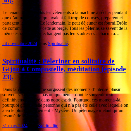
38).
Le tenancier passe tous les vêtements à la machine à sécher pendant
que d’autres pèlerins, qui avaient fait trop de courses, préparent et
partagent leur dîner. Le lendemain, le petit déjeuner est fourni.Drôle
de communauté dans cette auberge. Tous les pèlerins se savent de la
même espèce, mais n’échangent pas leurs adresses : chacun a…
24 novembre 2024
dans
Spiritualité
.
Spiritualité : Pèleriner en solitaire de
Gijón à Compostelle, méditation (épisode
23).
Dans la vie quotidienne surgissent des moments d’intense plaisir –
souvent sexuel, mais pas uniquement – dont le souvenir reste
définitivement gravé dans notre esprit. Pourquoi ces moments-là,
pourquoi grâce à telle personne qui n’a pas été celle avec laquelle on
a eu le plus d’attachement ? Mystère. Un pèlerinage n’étant qu’un
résumé de la…
31 mars 2024
dans
Spiritualité
.